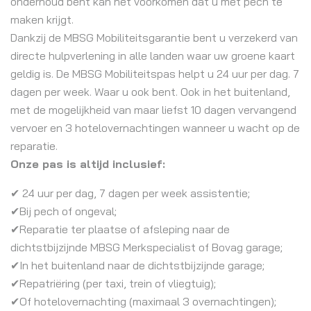
onderhoud bent kan het voorkomen dat u met pech te
maken krijgt.
Dankzij de MBSG Mobiliteitsgarantie bent u verzekerd van
directe hulpverlening in alle landen waar uw groene kaart
geldig is. De MBSG Mobiliteitspas helpt u 24 uur per dag. 7
dagen per week. Waar u ook bent. Ook in het buitenland,
met de mogelijkheid van maar liefst 10 dagen vervangend
vervoer en 3 hotelovernachtingen wanneer u wacht op de
reparatie.
Onze pas is altijd inclusief:
✔ 24 uur per dag, 7 dagen per week assistentie;
✔Bij pech of ongeval;
✔Reparatie ter plaatse of afsleping naar de
dichtstbijzijnde MBSG Merkspecialist of Bovag garage;
✔In het buitenland naar de dichtstbijzijnde garage;
✔Repatriëring (per taxi, trein of vliegtuig);
✔Of hotelovernachting (maximaal 3 overnachtingen);