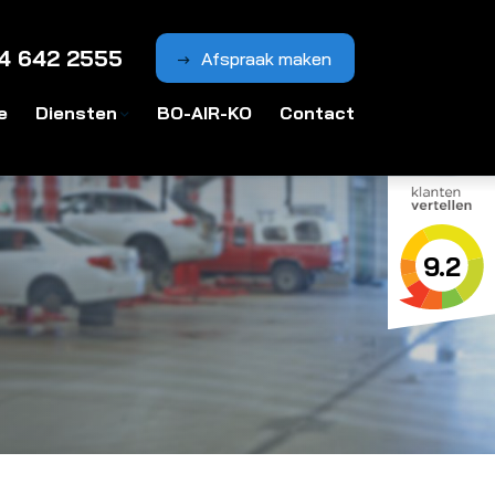
4 642 2555
Afspraak maken
e
Diensten
BO-AIR-KO
Contact
9.2